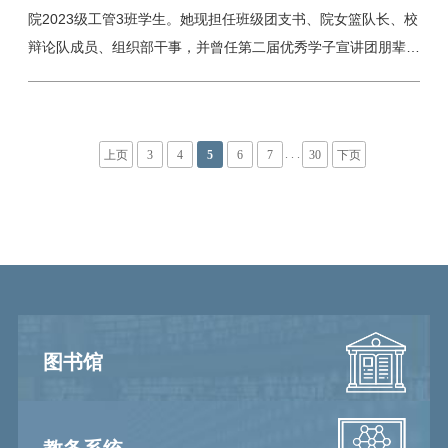
习交流活动，助力班级营造浓厚学
院2023级工管3班学生。她现担任班级团支书、院女篮队长、校
辩论队成员、组织部干事，并曾任第二届优秀学子宣讲团朋辈导
师。她始终以责任诠释担当，以热爱驱动成长，不仅获评“校一
等奖学金”、“优秀团员”、“优秀团干部”、“时代新人”、“优秀辅导
员助理”、“优秀宣讲员”等荣誉，还在校园篮球赛“金审杯”中带领
. . .
上页
3
4
5
6
7
30
下页
队伍斩获第三名。同时，她已先后考取英语四级、初级会计专业
技术资格、银行从业资格等多项证书，展现出全面的学习能力与
实践素养。躬身实践：以爱心奉献践行社会责任在“知行合一、
实践育人” 的理念引领下，她以爱心为起点，以专业为基石，用
智慧与热情架起理论与实践的桥梁，在广阔天地中锤炼真本领。
作为班级团支书，她积极组织班级同学开展志愿服务与主题教育
活动，凝聚青年力量。作为南京金陵历史文化展览馆讲解员，她
深耕史料、精研内容、锤炼表达，以生动的讲述，接引金陵文
图书馆
脉，温润当代人心；作为南京马拉松志愿者，在赛道旁坚守岗
位，用耐心和热忱为每一位跑者的极限梦想护航。她以躬身实践
传递心中大爱，在服务社会的点滴贡献中，既推动了微小的改