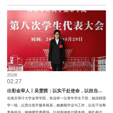
校期间，她多次作为学生代表参加校学代会和团代会。曾获“校
二等奖学金”、“优秀团员”、“时代新人”、“优秀辅导员助理”等荣
誉称号，先后考取大学英语四级、计算机二级等证书。一、躬身
志愿：以青春之力，践责任之行在管理学院“知行合一、服务社
会” 的育人理念引领下，她积极响应学院号召，投身各类志愿实
践活动，在躬身实践中锤炼自身本领，在暖心服务中传递青春温
度。她担任爱心献血屋志愿者，悉心协助献血者完成体检登记，
为爱心人士送上纪念礼品，以细致周到的服务，为无偿献血事业
筑牢温暖后盾；校内，她坚持参与班级每学期常态化开展的操场
清扫等志愿服务，还主动投身南京半程马拉松、仙林半程马拉松
等大型赛事的志愿工作。一系列志愿经历，让她在服务他人、奉
2026
02.27
献社会的过程中收获成长、倍感荣光。她始终以青春之姿勇担使
命，用实际行动践行新时代青年的责任与担当，让个人价值在无
出彩金审人丨吴雯茜：以实干赴使命，以担当耀
私奉献中绽放璀璨光芒。二、以赛促学：以精研之功，筑专业之
青春——在团学岗位上书写成长答卷
在南京审计大学金审学院，有这样一位青年学生干部：她深耕团
基在管理学院“理论赋能、实践
学一线，以责任筑牢服务根基；她兼顾学业与工作，以实干诠释
青春担当；她驰骋竞赛赛场，以创新锤炼过硬本领；她扎根志愿