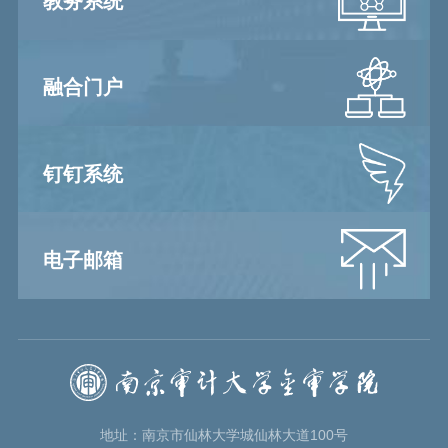
教务系统
变，也成就了更饱满的自我。宣讲赋
融合门户
钉钉系统
电子邮箱
地址：南京市仙林大学城仙林大道100号