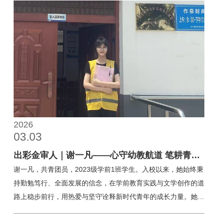
新人称号”、“校二、三等奖学金”、“优秀团员”、“优秀学生干
部”、“优秀志愿者”、“寒暑期社会实践先进个人”等荣誉。目前已
通过全国大学英语四六级考试，计算机二级考试、初级会计师考
试。在本期《青年党员说》中，主讲人倪宇寒以“独轮车”为讲述
起点，带领观众走进那段军民同心、浴血奋战的峥嵘岁月。从海
安苏中七战七捷纪念馆的独轮车实物切入，回溯1946年苏中战
役中群众支前、老兵送子参军的鲜活故事，诠释“小车推民心，
民心聚胜利”的军民鱼水深情；再衔接党的百年理论传承，阐
明“以人民为中心”是贯穿始终的精神主线与胜利密码；最后聚焦
青年党员担当，分享实践举措，展现独轮车精神在新时代的传承
2026
03.03
与实践。这堂党课深刻阐释了初心如磐、使命在肩的重要意义，
同时呼吁青年一代，要从历史的深处汲取力量，坚定理想信念，
出彩金审人｜谢一凡——心守幼教航道 笔耕青春
厚植人民情怀，以实干担当践行初心使命，在民族复兴的征程中
华章
谢一凡，共青团员，2023级学前1班学生。入校以来，她始终秉
书写无悔青春。文/会计学院
持勤勉笃行、全面发展的信念，在学前教育实践与文学创作的道
路上稳步前行，用热爱与坚守诠释新时代青年的成长力量。她将
对学前教育的热忱融入每一次实践，把对文字的执着倾注于每一