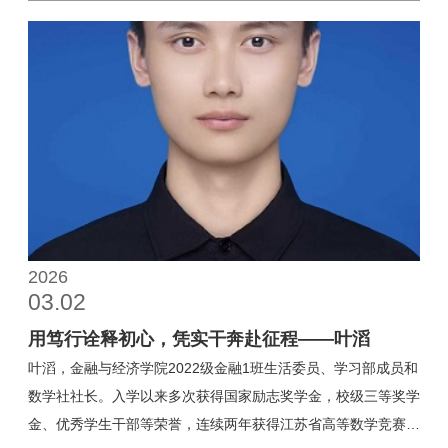
的服务台到红色调研的征途，她始终以“把每件事做扎实”的劲
头，在学业、实践、公益的赛道上步履不停，让青春在扎根日常
的坚持中愈发鲜活。学业深耕：以笃学筑牢学业根基“立身以立
学为先，立学以读书为本。”面对国贸专业跨境视野、政策逻辑
与实操技巧兼具的复杂知识体系，我把图书馆当作课后的“补给
站”，每天抽出固定时间以框架式笔记梳理知识重难点，让零散
的知识形成系统的体系。遇到难题时，我会主动与朋友讨论，在
思想的碰撞中破解困惑；为了让知识“落地”，我主动关注当前国
际局势、金融市场趋势，将课堂所学与实际经济场景紧密结合。
经过大一学年的努力，我的绩点和综测都名列前茅，而持续积淀
2026
03.02
的知识，也成为了我面对挑战时最足的底气。实践躬行：以实干
书写青春答卷“纸上得来终觉浅，绝知此事要躬行。”我主动投
用笃行诠释初心，凭实干奔赴征程——叶滔
身“三下乡”暑期社会实践项目，作为团队中的一员奔赴盐城革命
叶滔，金融与经济学院2022级金融1班生活委员、学习部成员和
老区：采访银行专业人员、蹲守种植大棚帮农户
数学社社长。入学以来多次获得国家励志奖学金，校级三等奖学
金、优秀学生干部等荣誉，连续两年获得江苏省高等数学竞赛本