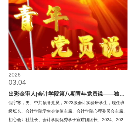
校一等、二等奖学金，多次获评“优秀团员”、“先进个人”等荣誉
称号，已取得“普通话二级甲等”、“计算机一级证书”、“江苏省职
业技能培训合格证书”，并顺利通过大“学英语四级、六级考
试”，具备良好的语言表达与综合应用能力。在专业竞赛中，她
代表学校参加“第十四届江苏省师范生教学基本功大赛”，斩获学
前教育学科“一等奖”，彰显了扎实的专业功底和出色的综合素
养。以艺赋能，拓展综合素质李艳玲深耕艺术特长，现已通过社
会艺术水平考级“钢琴五级”、“声乐十级”，并取得“中国舞辅导教
师证书”，具备扎实的音乐与舞蹈素养及教学能力。她多次与伙
2026
03.04
伴们一同参与校园文化活动，在“天之舞”舞蹈大赛中，多次荣
获“一等奖”，在团队协作中不断突破自我，为未来职业发展奠定
出彩金审人|会计学院第八期青年党员说——独轮
了多元能力基础。践行公益，传递青春温度在学业与艺术之外，
车辙里的初心密码
倪宇寒，男、中共预备党员，2023级会计实验班学生，现任班
李艳玲积极投身志愿服务，践
级班长、会计学院学生会轮值主席、会计学院心理委员会主席、
初心会计社社长、会计学院优秀学子宣讲团团长、2024、2025
级新生辅导员助理。入学以来先后获得“第十五届、十六届时代