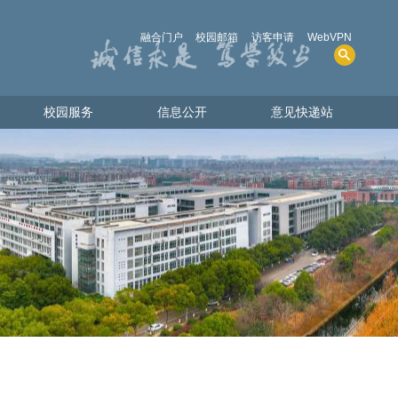
融合门户
校园邮箱
访客申请
WebVPN
校园服务
信息公开
意见快递站
校园服务
信息公开
意见快递站
人才招聘
学院概况
图书资源
招生考试
电话查询
财务、资产及收费
共享物资
人事师资
教学质量
学生管理服务
学位、学科
实验室安全
其他事项