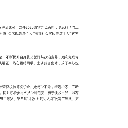
讲团成员，曾任202
5
级辅导员助理，
信息科学与工
寒假社会实践先进个人
”“
暑期
社会实践先进个人
”“
优秀
治，不断提升自身思想觉悟与政治素养，顺利完成青
风端正，热心团结同学、主动服务集体，乐于奉献担
年荣获
校特等奖学金。她
笃学不倦，精进求索，不断
。同时积极参与各类学科竞赛，勇于挑战自我，以赛
组二等奖、第四届
“外教社·词达人杯”校赛三等奖、
第