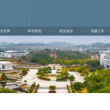
才培养
科学研究
招生就业
党建工作
培养
科学研究
招生就业
党建工作
学
科研管理
出彩金审人
党建通知
理
科研动态
招生网
党员发展
就业网
党员教育
党员管理
党校工作
党日活动
政策文件
下载专区