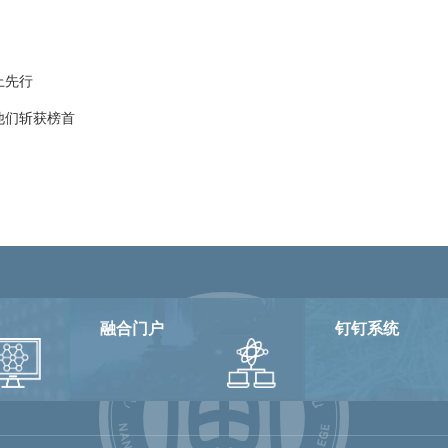
上先行
他们斩获榜首
融合门户
钉钉系统