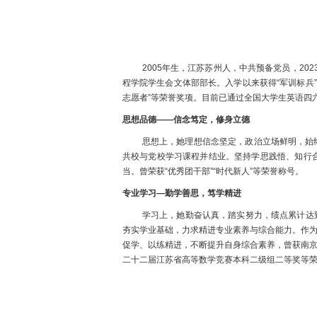
200
5
年生，
江苏苏州
人，
中共预备党员，
202
程学院
学生会
文体
部部长。入学以来获得
“军训标兵”
志愿者
”等
荣誉奖项。目前已通过
全国大学生英语
四
思想品德
——
信念笃定，修身立德
思想上，她理想信念坚定，政治立场鲜明，始
共校与党校学习课程并结业。坚持学思践悟、知行
当。曾荣获
“优秀团干部”“时代新人”等荣誉称号。
专业学习
—勤学善思，笃学精进
学习上，她勤奋认真，踏实努力，绩点累计达
夯实学业基础，力求精进专业素养与综合能力。作
促学、以练精进，不断提升自身综合素养，曾获南
二十二届
江苏省高等数学竞赛本科二级组二等奖等