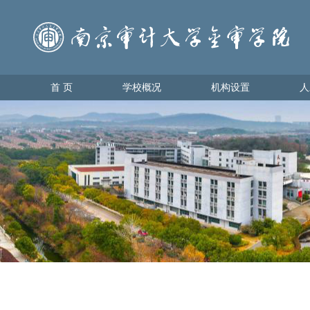
首 页
学校概况
机构设置
人
首 页
学校概况
机构设置
人才
学校简介
教育教
理事会领导
学生管
学校领导
办学理念
校园地图
金审美景
金审标识