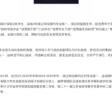
3
级
计算机
2
班学生，
连续
3
年绩点和综测均
专业第一。现任
班级团支书，校
优秀学子宣
“
校特等奖学金
”“
优秀团
干部
”“
三好学生
”“优秀学生干部”“
优秀辅导员助理
”“时代新人”“
六级、全国计算机二级、
网络与信息安全管理员
等考试。
终自觉主动向党组织靠拢。坚持深入学习党的创新理论与方针政策，密切关注时事政
合一，始终坚守初心使命，牢固树立听党话、跟党走的坚定信念。日常严于律己、作
到
3.99
，在
2023-2024
学年和
2024-2025
学年，绩点和综测均位列专业第一，连续两
为省级大学生创新创业训练计划项目主持人，她带领团队完成各项任务并顺利成功结项
京审计大学金审学院第四届高数竞赛二等奖、第二十一届江苏省高等数学竞赛本科二级
荣誉。