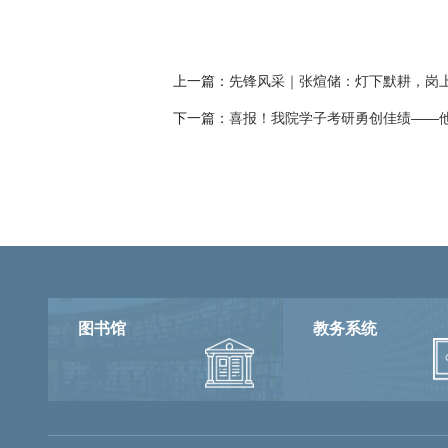
上一篇：
先锋风采｜张煊储：灯下默耕，岗
下一篇：
喜报！我院学子考研勇创佳绩——
图书馆
教务系统