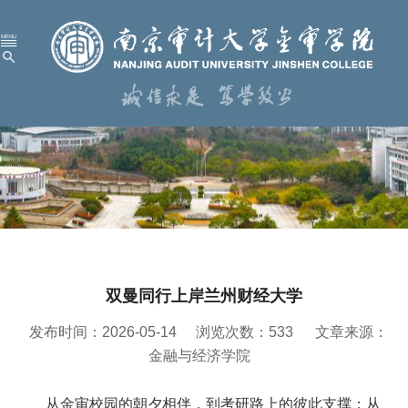
首 页
学校概况
机构设置
人才培养
科学研究
双曼同行上岸兰州财经大学
招生就业
发布时间：2026-05-14
浏览次数：
533
文章来源：
党建工作
金融与经济学院
校园服务
从金审校园的朝夕相伴，到考研路上的彼此支撑；从