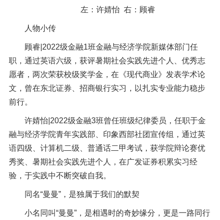
左：
许婧怡
右：
顾睿
人物小传
顾睿|2022级金融1班金融与经济学院新媒体部门任
职，通过英语六级，获评暑期社会实践先进个人、优秀志
愿者，两次荣获校级奖学金，在《现代商业》发表学术论
文，曾在东北证券、招商银行实习，以扎实专业能力稳步
前行。
许婧怡|2022级金融3班曾任班级纪律委员，任职于金
融与经济学院青年实践部、印象西部社团宣传组，通过英
语四级、计算机二级、普通话二甲考试，获学院辩论赛优
秀奖、暑期社会实践先进个人，在广发证券积累实习经
验，于实践中不断突破自我。
同名
“曼曼”，是独属于我们的默契
小名同叫
“曼曼”，是相遇时的奇妙缘分，更是一路同行