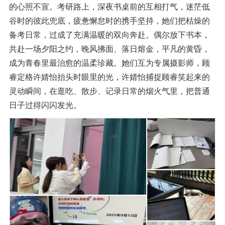
的心照不宣。考研路上，深夜书桌前的互相打气，迷茫低
谷时的彼此
兜底，疲惫懈怠时的携手坚持，她们把枯燥的
备考日常，过成了充满温暖的双向奔赴。偶尔放下书本，
共赴一场夕阳之约，晚风拂面、落日熔金，平凡的黄昏，
成为青春里最治愈的温柔珍藏。她们互为专属摄影师，顾
睿定格许婧怡抬头时眼里的光，许婧怡捕捉顾睿笑起来的
灵动瞬间，在逛吃、散步、记录日常的烟火气里，把普通
日子过得闪闪发光。