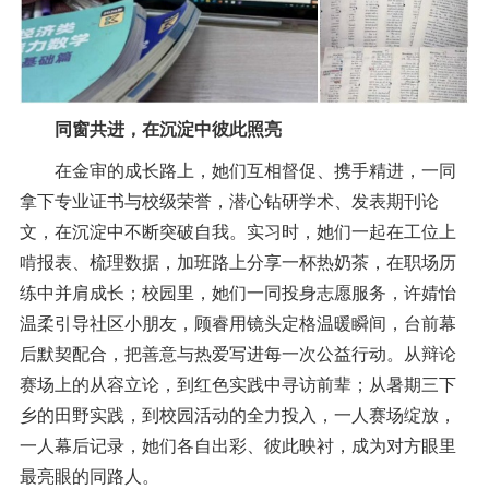
同窗共进，在沉淀中彼此照亮
在金审的成长路上，她们互相督促、携手精进，一同
拿下专业证书与校级荣誉，潜心钻研学术、发表期刊论
文，在沉淀中不断突破自我。实习时，她们一起在工位上
啃报表、梳理数据，加班路上分享一杯热奶茶，在职场历
练中并肩成长；校园里，她们一同投身志愿服务，许婧怡
温柔引导社区小朋友，顾睿用镜头定格温暖瞬间，台前幕
后默契配合，把善意与热爱写进每一次公益行动。从辩论
赛场上的从容立论，到红色实践中寻访前辈；从暑期三下
乡的田野实践，到校园活动的全力投入，一人赛场绽放，
一人幕后记录，她们各自出彩、彼此映衬，成为对方眼里
最亮眼的同路人。