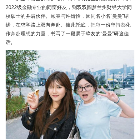
信息公开
2022级金融专业的同窗好友，到双双圆梦
兰州财经大学
同
意见快递站
校硕士的并肩伙伴。顾睿与许婧怡，因同名小名
“曼曼”结
缘，在求学路上双向奔赴、彼此托底，把每一份坚持都化
融合门户
校园邮箱
访客申请
WebVPN
作奔赴理想的力量，书写了一段属于挚友的“曼曼”研途佳
话。