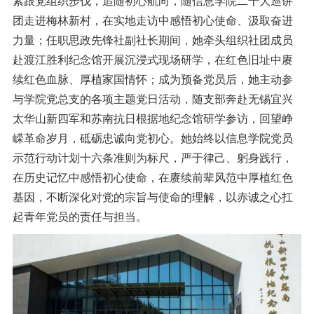
紧跟党组织步伐，追随初心航向，随信息学院二十大巡讲
团走进梅林新村，在实地走访中感悟初心使命、汲取奋进
力量；任职思政先锋社副社长期间，她牵头组织社团成员
赴渡江胜利纪念馆开展沉浸式现场研学，在红色旧址中赓
续红色血脉、厚植家国情怀；成为预备党员后，她主动参
与学院党总支的各项主题党日活动，随支部奔赴无锡宜兴
太华山新四军和苏南抗日根据地纪念馆研学参访，回望峥
嵘革命岁月，砥砺忠诚向党初心。她始终以信息学院党员
示范行动计划十六条准则为标尺，严于律己、躬身践行，
在历史记忆中感悟初心使命，在赓续前辈风范中厚植红色
基因，不断深化对党的宗旨与使命的理解，以赤诚之心扛
起青年党员的责任与担当。