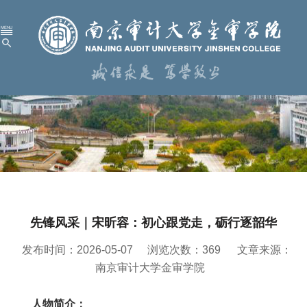
首 页
学校概况
机构设置
人才培养
科学研究
先锋风采｜宋昕容：初心跟党走，砺行逐韶华
招生就业
发布时间：2026-05-07
浏览次数：
369
文章来源：
党建工作
南京审计大学金审学院
校园服务
人物简介：