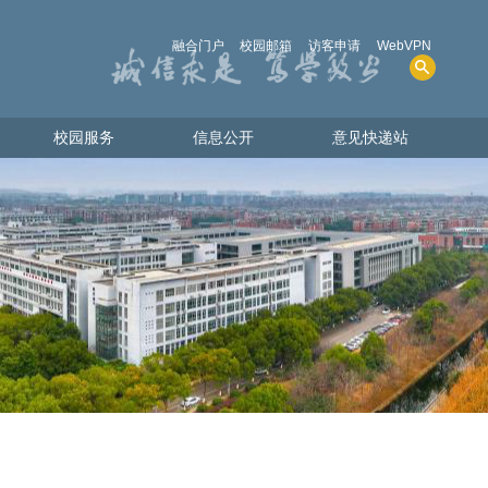
融合门户
校园邮箱
访客申请
WebVPN
校园服务
信息公开
意见快递站
校园服务
信息公开
意见快递站
人才招聘
学院概况
图书资源
招生考试
电话查询
财务、资产及收费
共享物资
人事师资
教学质量
学生管理服务
学位、学科
实验室安全
其他事项