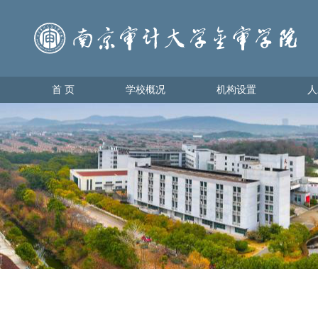
首 页
学校概况
机构设置
人
首 页
学校概况
机构设置
人才
学校简介
教育教
理事会领导
学生管
学校领导
办学理念
校园地图
金审美景
金审标识