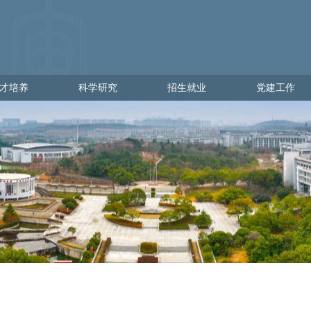
才培养
科学研究
招生就业
党建工作
培养
科学研究
招生就业
党建工作
学
科研管理
出彩金审人
党建通知
理
科研动态
招生网
党员发展
就业网
党员教育
党员管理
党校工作
党日活动
政策文件
下载专区