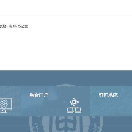
楼S南302办公室
融合门户
钉钉系统