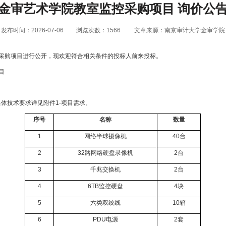
金审艺术学院教室监控采购项目 询价公
发布时间：2026-07-06
浏览次数：
1566
文章来源：南京审计大学金审学院
采购项目
进行公开，现欢迎符合相关条件的
投标人前来
投标。
目
具体技术要求详见附件
1-项目需求。
序号
名称
数量
1
网络半球摄像机
40台
2
32路网络硬盘录像机
2台
3
千兆交换机
2台
4
6TB监控硬盘
4块
5
六类双绞线
10箱
6
PDU电源
2套