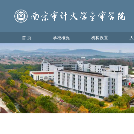
首 页
学校概况
机构设置
人
首 页
学校概况
机构设置
人才
学校简介
教育教
理事会领导
学生管
学校领导
办学理念
校园地图
金审美景
金审标识