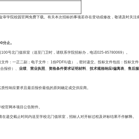
金审学院校园官网免费下载。有关本次招标的事项若存在变动或修改，敬请及时关注
时00分止。
00号北门值班室（送至门卫时，请联系学院招标办，电话025-85780069）。
文件：一正二副；电子文件： 1份PDF/U盘），密封递交。投标文件包括：
投标文件
综合报价）、
业绩
、
营业执照
、
资格条件要求证明材料
、
技术规格响应
/偏离表
、
售后服
实质性响应要求且最后报价最低的原则确定成交供应商。
学校官网本项目公告附件。
件请在递交截止时间内送至学校北门值班室，招标人对开标过程及评标结果不作解释。