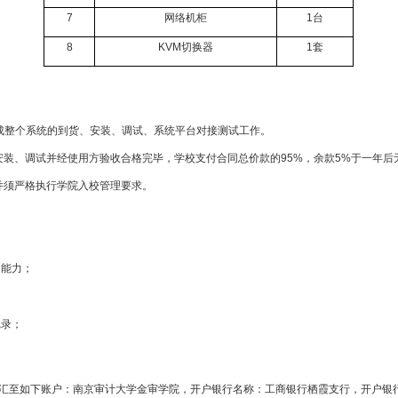
7
网络机柜
1台
8
KVM切换器
1套
需完成整个系统的到货、安装、调试、系统平台对接测试工作。
安装、调试并经使用方验收合格完毕，学校支付合同总价款的
95%，余款5%于一年后
并须严格执行学院入校管理要求。
的能力；
记录；
汇至如下账户：南京审计大学金审学院，开户银行名称：工商银行栖霞支行，开户银行账号：4