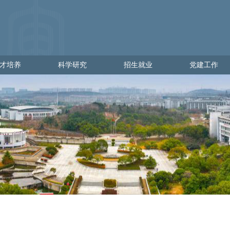
才培养
科学研究
招生就业
党建工作
培养
科学研究
招生就业
党建工作
学
科研管理
出彩金审人
党建通知
理
科研动态
招生网
党员发展
就业网
党员教育
党员管理
党校工作
党日活动
政策文件
下载专区