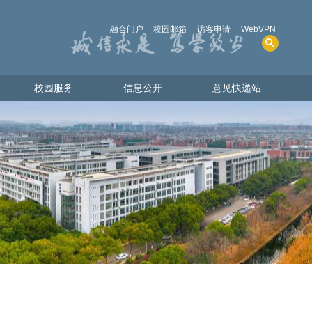
融合门户
校园邮箱
访客申请
WebVPN
校园服务
信息公开
意见快递站
校园服务
信息公开
意见快递站
人才招聘
学院概况
图书资源
招生考试
电话查询
财务、资产及收费
共享物资
人事师资
教学质量
学生管理服务
学位、学科
实验室安全
其他事项