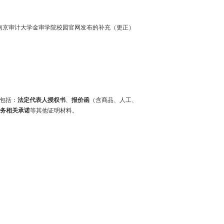
南京审计大学金审学院校园官网发布的补充（更正）
包括：
法定代表人授权书
、
报价函
（含商品、人工、
务相关承诺
等其他证明材料。