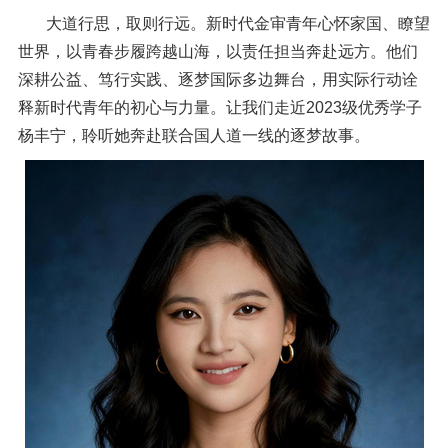
信息公开
大道行思，取则行远。新时代金审青年心怀家国、瞭望
意见快递站
世界，以青春步履跨越山海，以责任担当奔赴远方。他们
深耕公益、笃行实践、逐梦国际多边舞台，用实际行动诠
融合门户
校园邮箱
访客申请
WebVPN
释新时代青年的初心与力量。让我们走近2023级优秀学子
杨丰宁，聆听她奔赴联合国人道一线的逐梦故事。