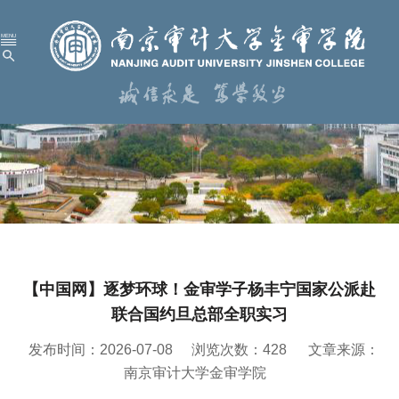
首 页
学校概况
机构设置
人才培养
科学研究
【中国网】逐梦环球！金审学子杨丰宁国家公派赴
招生就业
联合国约旦总部全职实习
党建工作
发布时间：2026-07-08
浏览次数：
428
文章来源：
校园服务
南京审计大学金审学院