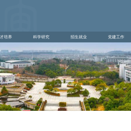
才培养
科学研究
招生就业
党建工作
培养
科学研究
招生就业
党建工作
学
科研管理
出彩金审人
党建通知
理
科研动态
招生网
党员发展
就业网
党员教育
党员管理
党校工作
党日活动
政策文件
下载专区