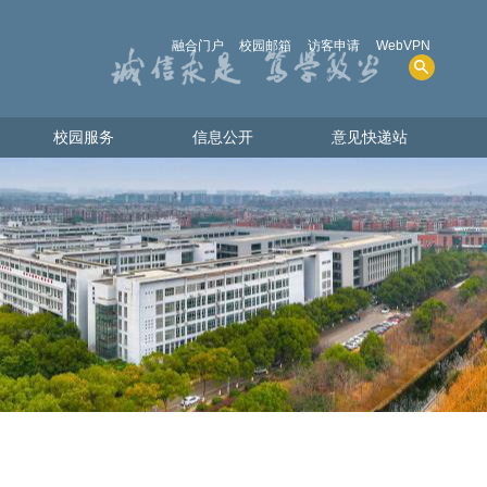
融合门户
校园邮箱
访客申请
WebVPN
校园服务
信息公开
意见快递站
校园服务
信息公开
意见快递站
人才招聘
学院概况
图书资源
招生考试
电话查询
财务、资产及收费
共享物资
人事师资
教学质量
学生管理服务
学位、学科
实验室安全
其他事项