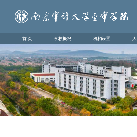
首 页
学校概况
机构设置
人
首 页
学校概况
机构设置
人才
学校简介
教育教
理事会领导
学生管
学校领导
办学理念
校园地图
金审美景
金审标识