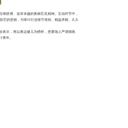
自律拼搏、追求卓越的奥林匹克精神。互动环节中，
技艺的坚韧，与审计行业恪守准则、精益求精、久久
纷表示，将以奥运健儿为榜样，把赛场上严谨细致、
计青年。