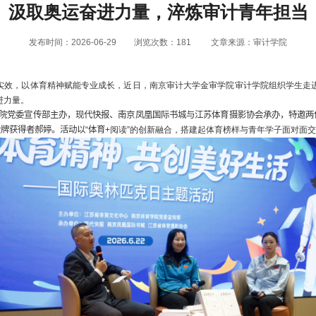
汲取奥运奋进力量，淬炼审计青年担当
发布时间：2026-06-29
浏览次数：
181
文章来源：审计学院
人实效，以体育精神赋能专业成长，近日，南京审计大学金审学院审计学院组织学生走
进力量。
院党委宣传部主办，现代快报、南京凤凰国际书城与江苏体育摄影协会承办，特邀两
牌获得者郝婷。活动以“体育
+
阅读”的创新融合，搭建起体育榜样与青年学子面对面