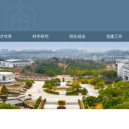
才培养
科学研究
招生就业
党建工作
培养
科学研究
招生就业
党建工作
学
科研管理
出彩金审人
党建通知
理
科研动态
招生网
党员发展
就业网
党员教育
党员管理
党校工作
党日活动
政策文件
下载专区