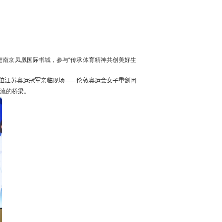
进南京凤凰国际书城，参与“传承体育精神共创美好生
位
江苏
奥运冠军亲临现场——伦敦奥运会女子重剑团
交流的桥梁。