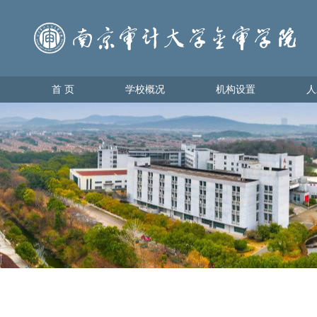
首 页
学校概况
机构设置
人
首 页
学校概况
机构设置
人才
学校简介
教育教
理事会领导
学生管
学校领导
办学理念
校园地图
金审美景
金审标识