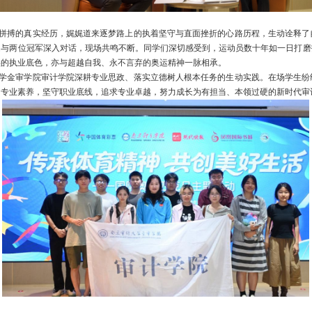
拼搏的真实经历，娓娓道来逐梦路上的执着坚守与直面挫折的心路历程，生动诠释了
题与两位冠军深入对话，现场共鸣不断。同学们深切感受到，运动员数十年如一日打磨
实的执业底色，亦与超越自我、永不言弃的奥运精神一脉相承。
学金审学院审计学院深耕专业思政、落实立德树人根本任务的生动实践。在场学生纷
的专业素养，坚守职业底线，追求专业卓越，努力成长为有担当、本领过硬的新时代审