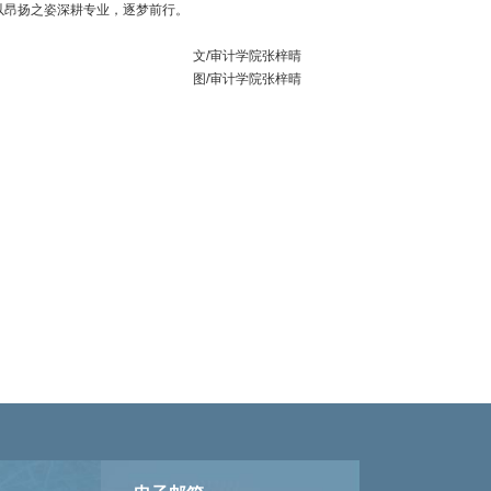
以昂扬之姿深耕专业，逐梦前行。
文
/
审计学院张梓晴
图
/
审计学院张梓晴