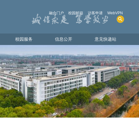
融合门户
校园邮箱
访客申请
WebVPN
校园服务
信息公开
意见快递站
校园服务
信息公开
意见快递站
人才招聘
学院概况
图书资源
招生考试
电话查询
财务、资产及收费
共享物资
人事师资
教学质量
学生管理服务
学位、学科
实验室安全
其他事项