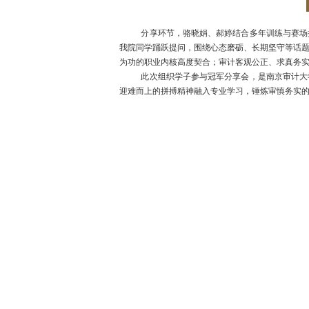
分享环节，骆晓娟、郝婷结合多年训练与赛场
我院同学踊跃提问，围绕心态磨砺、长期坚守等话
为功的职业内核高度契合；审计客观公正、求真务
此次组织学子参与冠军分享会，是南京审计大
迎难而上的拼搏精神融入专业学习，锤炼审慎务实