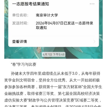
“卷”学习与比赛
孙健未大学四年里成绩绩点从未低于
3.0
，从每年获得
奖学金到文明宿舍，坚持全方位优秀。
从大一开始
就积极
参加
参加
各种
商赛，
获得
第十一届
“
东方财富杯
”
全国大学生
金融挑战赛，取得省赛三等奖
、
第七届全国高校经济决策
虚仿实验大赛
“
财政学与公共管理决策竞赛
”
区域赛二等奖，
总决赛三等奖
。参与省级大创项目，
于
2024
年
4
月
5
日合作