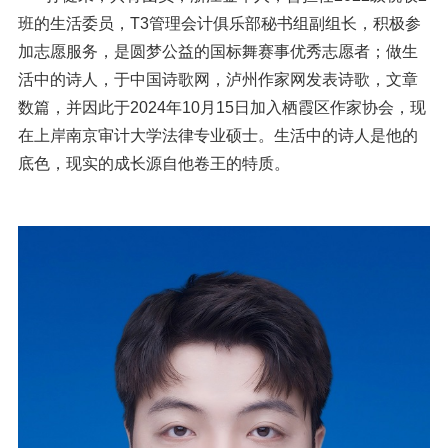
信息公开
班的生活委员，
T3
管理会计俱乐部秘书组副组长
，
积极参
意见快递站
加志愿服务，是
圆梦公益的国标舞赛事
优秀志愿者；做生
活中的诗人，
于中国诗歌网，泸州作家网发表诗歌，文章
融合门户
校园邮箱
访客申请
WebVPN
数篇，并因此于
2024
年
10
月
15
日加入栖霞区作家协会
，现
在上岸
南京审计大学法律专业硕士。生活中的诗人是他的
底色，现实的成长源自他卷王的特质。