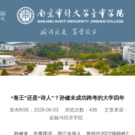
首 页
学校概况
机构设置
人才培养
科学研究
“卷王”还是“诗人”？孙健未成功跨考的大学四年
招生就业
发布时间：2026-06-03
浏览次数：
436
文章来源：
党建工作
金融与经济学院
校园服务
孙健未，共青团员，
浙江金华人
，曾担任
2022
级税收
2