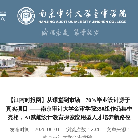
首 页
学校概况
机构设置
人才培养
科学研究
【江南时报网】从课堂到市场：70%毕业设计源于
招生就业
真实项目 ——南京审计大学金审学院350组作品集中
党建工作
亮相，AI赋能设计教育探索应用型人才培养新路径
校园服务
发布时间：2026-06-01
浏览次数：
234
文章来源：
南京审计大学金审学院