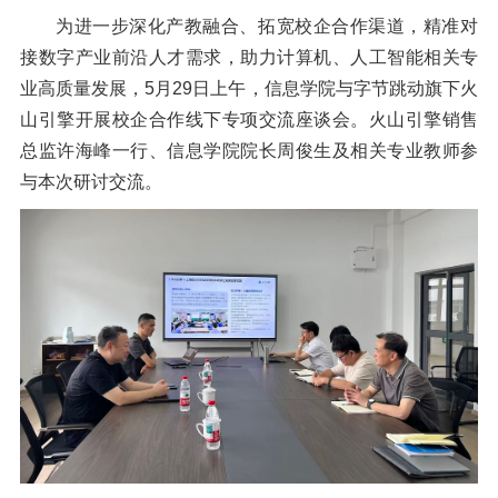
信息公开
为进一步深化产教融合、拓宽校企合作渠道，精准对
意见快递站
接数字产业前沿人才需求，助力计算机、人工智能相关专
业高质量发展，
5月29日
上午
，信息学院与字节跳动旗下火
融合门户
校园邮箱
访客申请
WebVPN
山引擎开展校企合作线下专项交流座谈会。火山引擎
销售
总监许海峰一行、
信息学院院长
周俊生
及相关专业教师参
与本次研讨交流。