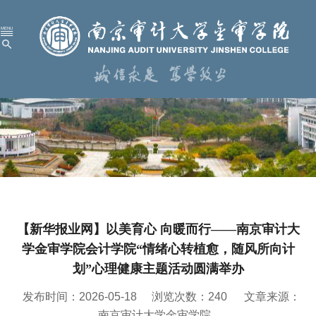
首 页
学校概况
机构设置
人才培养
科学研究
【新华报业网】以美育心 向暖而行——南京审计大
招生就业
学金审学院会计学院“情绪心转植愈，随风所向计
党建工作
划”心理健康主题活动圆满举办
校园服务
发布时间：2026-05-18
浏览次数：
240
文章来源：
南京审计大学金审学院