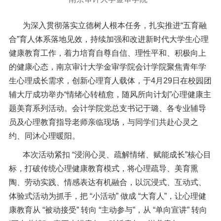
信息公开
意见快递站
为深入贯彻落实立德树人根本任务，扎实推进“五育融
合”育人体系落地见效，持续加强和改进新时代大学生心理
融合门户
校园邮箱
访客申请
WebVPN
健康教育工作，着力培育自尊自信、理性平和、积极向上
的健康心态，南京审计大学金审学院会计学院聚焦青年学
生心理成长需求，创新心理育人载体，于4月29日在校园团
辅大厅成功举办“情绪心转植愈，随风所向计划”心理健康主
题美育系列活动。会计学院党总支书记于璐、各专业辅导
员及心理教育指导老师亲临现场，与同学们共赴心灵之
约、同沐心理暖阳。
本次活动紧扣 “浸润心灵、疏解情绪、赋能成长”核心目
标，打破传统心理健康教育模式，将心理疏导、美育熏
陶、劳动实践、情感表达有机融合，以沉浸式、互动式、
体验式活动为抓手，把 “小活动” 做成 “大育人”，让心理健
康教育从 “被动接受” 转向 “主动参与”，从 “单向宣讲” 转向