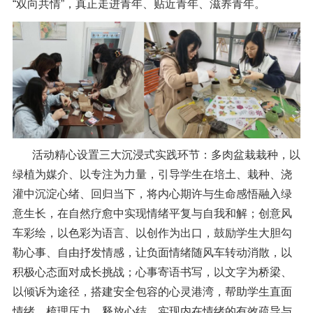
“双向共情”，真正走进青年、贴近青年、滋养青年。
活动精心设置三大沉浸式实践环节：多肉盆栽栽种，以
绿植为媒介、以专注为力量，引导学生在培土、栽种、浇
灌中沉淀心绪、回归当下，将内心期许与生命感悟融入绿
意生长，在自然疗愈中实现情绪平复与自我和解；创意风
车彩绘，以色彩为语言、以创作为出口，鼓励学生大胆勾
勒心事、自由抒发情感，让负面情绪随风车转动消散，以
积极心态面对成长挑战；心事寄语书写，以文字为桥梁、
以倾诉为途径，搭建安全包容的心灵港湾，帮助学生直面
情绪、梳理压力、释放心结，实现内在情绪的有效疏导与