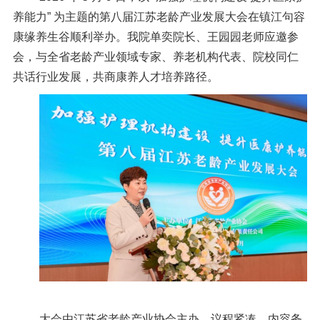
信息公开
养能力” 为主题的第八届江苏老龄产业发展大会
在镇江句容
意见快递站
康缘养生谷
顺利
举办
。我院单奕院长、王园园老师应邀参
会，与全省老龄产业领域专家、
养老
机构代表、院校同仁
融合门户
校园邮箱
访客申请
WebVPN
共话行业发展，共商
康养人才培养路径
。
大会由江苏省老龄产业协会主办，议程紧凑、内容务