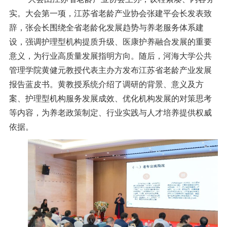
实。
大会第一项，
江苏省老龄产业协会张建平会长
发表
致
辞，
张会长
围绕全省老龄化发展趋势与养老服务体系建
设，强调护理型机构提质升级、医康护养融合发展的重要
意义，为行业高质量发展指明方向。随后，河海大学公共
管理学院黄健元教授代表
主办方
发布江苏省老龄产业发展
报告蓝皮书
。黄教授
系统
介绍了调研的背景、意义及方
案、护理型机构服务发展成效
、
优化机构发展的对策思考
等内容
，为
养老
政策制定、行业实践与人才培养提供权威
依据。