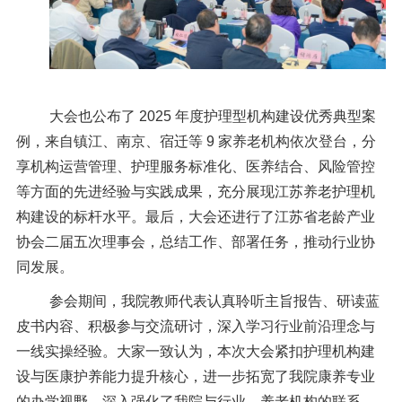
大会也
公布
了
2025 年度护理型机构建设优秀典型案
例，来自镇江、南京、宿迁
等
9 家养老机构依次登台，分
享机构运营管理、护理服务标准化、医养结合、
风险管控
等方面的先进经验与实践成果，充分展现江苏养老护理机
构建设的标杆水平。
最后，大会还进行了
江苏省老龄产业
协会二届五次理事会，总结工作、部署任务，推动行业协
同发展。
参会期间，我院教师代表认真聆听主旨报告、研读蓝
皮书内容、积极参与交流研讨，深入学习行业前沿理念与
一线实操经验。大家一致认为，本次大会紧扣护理机构建
设与医康护养能力提升核心，进一步拓宽了我院康养专业
的办学视野，
深入强化了我院
与行业、
养老
机构的联系。