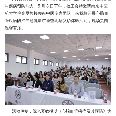
信息公开
与疾病预防能力。5 月 8 日下午，校工会特邀请南京中医
意见快递站
药大学倪光夏教授领衔中医专家团队，来我校开展心脑血
管疾病防治专题健康讲座暨现场义诊体验活动，现场氛围
融合门户
校园邮箱
访客申请
WebVPN
温馨有序。
活动伊始，倪光夏教授以《心脑血管疾病及其预防》为