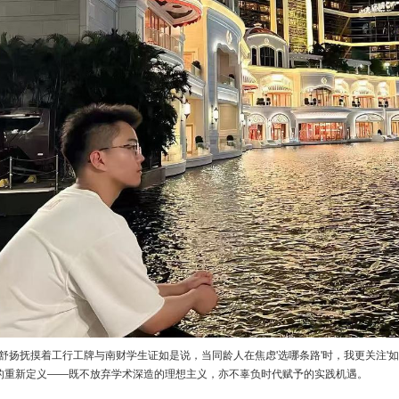
抚摸着工行工牌与南财学生证如是说，当同龄人在焦虑'选哪条路'时，我更关注'如
”的重新定义——既不放弃学术深造的理想主义，亦不辜负时代赋予的实践机遇。