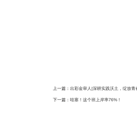
上一篇：
出彩金审人|深耕实践沃土，绽放青
下一篇：
哇塞！这个班上岸率76%！