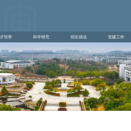
才培养
科学研究
招生就业
党建工作
培养
科学研究
招生就业
党建工作
学
科研管理
出彩金审人
党建通知
理
科研动态
招生网
党员发展
就业网
党员教育
党员管理
党校工作
党日活动
政策文件
下载专区