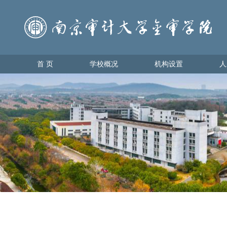
首 页
学校概况
机构设置
人
首 页
学校概况
机构设置
人才
学校简介
教育教
理事会领导
学生管
学校领导
办学理念
校园地图
金审美景
金审标识