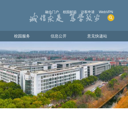
融合门户
校园邮箱
访客申请
WebVPN
校园服务
信息公开
意见快递站
校园服务
信息公开
意见快递站
人才招聘
学院概况
图书资源
招生考试
电话查询
财务、资产及收费
共享物资
人事师资
教学质量
学生管理服务
学位、学科
实验室安全
其他事项