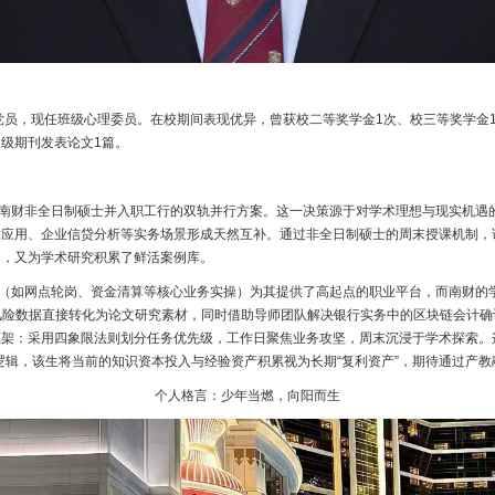
党员，现任班级心理委员。在校期间表现优异，曾获校二等奖学金1次、校三等奖学金
家级期刊发表论文1篇。
财非全日制硕士并入职工行的双轨并行方案。这一决策源于对学术理想与现实机遇
应用、企业信贷分析等实务场景形成天然互补。通过非全日制硕士的周末授课机制，该
道，又为学术研究积累了鲜活案例库。
如网点轮岗、资金清算等核心业务实操）为其提供了高起点的职业平台，而南财的
风险数据直接转化为论文研究素材，同时借助导师团队解决银行实务中的区块链会计确
架：采用四象限法则划分任务优先级，工作日聚焦业务攻坚，周末沉浸于学术探索。
逻辑，该生将当前的知识资本投入与经验资产积累视为长期“复利资产”，期待通过产
个人格言：少年当燃，向阳而生