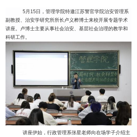
信息公开
5月15日，管理学院
特邀
江苏警官学院治安管理系
意见快递站
副教授、治安学研究所所长卢义桦博士
来校开展
专题学术
讲座。
卢博士
主要从事社会治安、基层社会治理的教学和
融合门户
校园邮箱
访客申请
WebVPN
科研工作
。
讲座伊始，行政管理
系
张星老师向在场学子介绍主