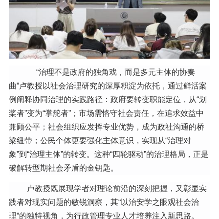
“
治理不是政府的独角戏，而是多元主体的协奏
曲
”
卢教授以社会治理研究的深厚积淀为依托，通过鲜活案
例阐释协同治理的实践路径：政府要转变职能定位，从
“
划
桨者
”
变为
“
掌舵者
”
；市场需恪守社会责任，在追求效益中
兼顾公平；社会组织应发挥专业优势，成为政社沟通的桥
梁纽带；公民个体更要强化主体意识，实现从
“
治理对
象
”
到
“
治理主体
”
的转变。这种
“
四轮驱动
”
的治理格局，正是
破解转型期社会矛盾的金钥匙。
卢教授既展现学者对理论前沿的深刻把握，又彰显实
践者对现实问题的敏锐洞察，其
“
以治安学之眼观社会治
理
”
的独特视角，为行政管理专业人才培养注入新思路。