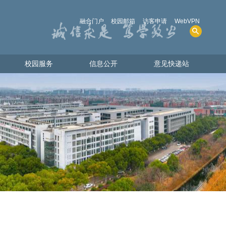
融合门户
校园邮箱
访客申请
WebVPN
校园服务
信息公开
意见快递站
校园服务
信息公开
意见快递站
人才招聘
学院概况
图书资源
招生考试
电话查询
财务、资产及收费
共享物资
人事师资
教学质量
学生管理服务
学位、学科
实验室安全
其他事项