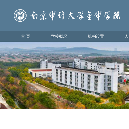
首 页
学校概况
机构设置
人
首 页
学校概况
机构设置
人才
学校简介
教育教
理事会领导
学生管
学校领导
办学理念
校园地图
金审美景
金审标识