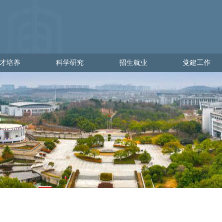
才培养
科学研究
招生就业
党建工作
培养
科学研究
招生就业
党建工作
学
科研管理
出彩金审人
党建通知
理
科研动态
招生网
党员发展
就业网
党员教育
党员管理
党校工作
党日活动
政策文件
下载专区