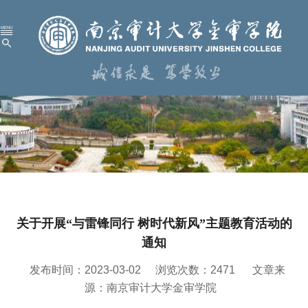
首 页
学校概况
机构设置
人才培养
科学研究
关于开展“与雷锋同行 树时代新风”主题教育活动的
招生就业
通知
党建工作
发布时间：2023-03-02
浏览次数：
2471
文章来
校园服务
源：南京审计大学金审学院