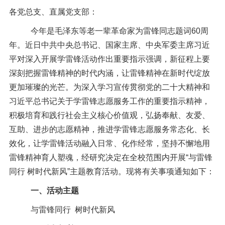
信息公开
各党总支、直属党支部：
意见快递站
今年是毛泽东等老一辈革命家为雷锋同志题词
60
周
年。近日中共中央总书记、国家主席、中央军委主席习近
融合门户
校园邮箱
访客申请
WebVPN
平对深入开展学雷锋活动作出重要指示强调，新征程上要
深刻把握雷锋精神的时代内涵，让雷锋精神在新时代绽放
更加璀璨的光芒。为深入学习宣传贯彻党的二十大精神和
习近平总书记关于学雷锋志愿服务工作的重要指示精神，
积极培育和践行社会主义核心价值观，弘扬奉献、友爱、
互助、进步的志愿精神，推进学雷锋志愿服务常态化、长
效化，让学雷锋活动融入日常、化作经常，坚持不懈地用
雷锋精神育人塑魂，经研究决定在全校范围内开展“与雷锋
同行 树时代新风”主题教育活动。现将有关事项通知如下：
一、活动主题
与雷锋同行
树时代新风