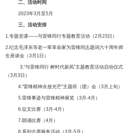
二、活动时间
2023
年
3
月至
5
月
三、活动安排
1.
专题党课——与雷锋同行专题教育活动（
2
月
23
日）
2.
纪念毛泽东等老一辈革命家为雷锋同志题词六十周年师
生座谈会（
3
月
1
日）
3.
“与雷锋同行 树时代新风”主题教育活动启动仪式
（
3
月
3
日）
4.
“雷锋精神永放光芒”主题班（团）会（
3
月上旬）
5.
雷锋事迹与雷锋精神展览（
3
月
-4
月）
6.
征文比赛（
3
月
-4
月）
7.
朗诵比赛（
4
月）
8.
系列志愿服务活动（
3
月
-5
月）