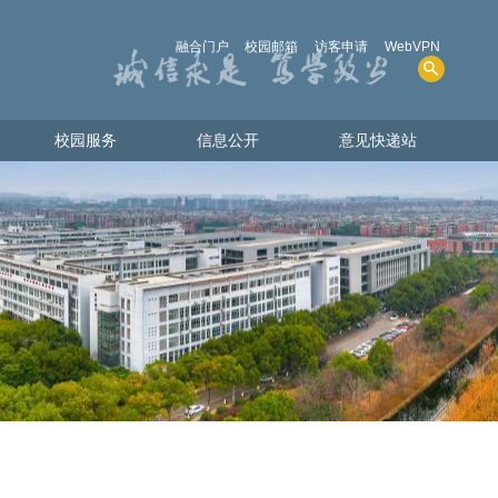
融合门户
校园邮箱
访客申请
WebVPN
校园服务
信息公开
意见快递站
校园服务
信息公开
意见快递站
人才招聘
学院概况
图书资源
招生考试
电话查询
财务、资产及收费
共享物资
人事师资
教学质量
学生管理服务
学位、学科
实验室安全
其他事项