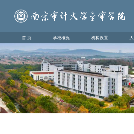
首 页
学校概况
机构设置
人
首 页
学校概况
机构设置
人才
学校简介
教育教
理事会领导
学生管
学校领导
办学理念
校园地图
金审美景
金审标识