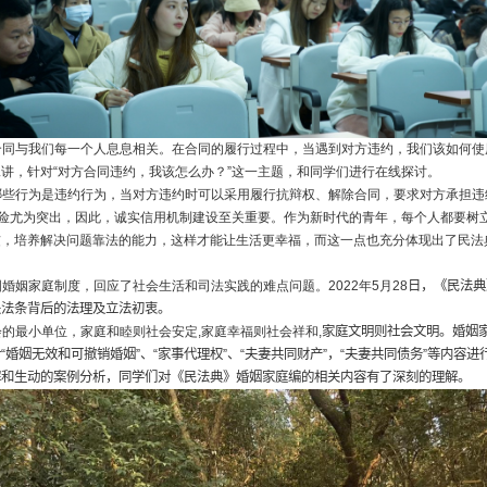
合同与我们每一个人息息相关。在合同的履行过程中，当遇到对方违约，我们该如何使
讲，针对“对方合同违约，我该怎么办？”这一主题，和同学们进行在线探讨。
哪些行为是违约行为，当对方违约时可以采用履行抗辩权、解除合同，要求对方承担违
险尤为突出，因此，诚实信用机制建设至关重要。作为新时代的青年，每个人都要树立“
惯，培养解决问题靠法的能力，这样才能让生活更幸福，而这一点也充分体现出了民法
国婚姻家庭制度，回应了社会生活和司法实践的难点问题。
2022
年
5
月
28
日，《民法典
关法条背后的法理及立法初衷。
会的最小单位，家庭和睦则社会安定
,
家庭幸福则社会祥和
,
家庭文明则社会文明。
婚姻
婚姻无效和可撤销婚姻”、“家事代理权”、“夫妻共同财产”，“夫妻共同债务”等内容
解和生动的案例分析，同学们对《民法典》婚姻家庭编的相关内容有了深刻的理解。