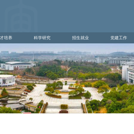
才培养
科学研究
招生就业
党建工作
培养
科学研究
招生就业
党建工作
学
科研管理
出彩金审人
党建通知
理
科研动态
招生网
党员发展
就业网
党员教育
党员管理
党校工作
党日活动
政策文件
下载专区