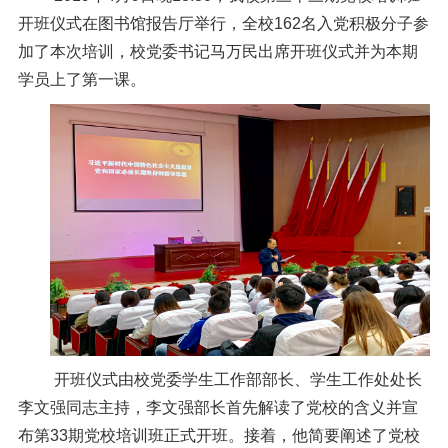
信息公开
开班仪式在图书馆报告厅举行，全校162名入党积极分子参
意见快递站
加了本次培训，校党委书记马万民出席开班仪式并为本期
学员上了第一课。
融合门户
校园邮箱
访客申请
WebVPN
开班仪式由校党委学生工作部部长、学生工作处处长
李文强同志主持，李文强部长首先解读了党校的含义并宣
布第33期党校培训班正式开班。接着，他简要阐述了党校