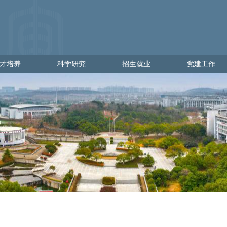
才培养
科学研究
招生就业
党建工作
培养
科学研究
招生就业
党建工作
学
科研管理
出彩金审人
党建通知
理
科研动态
招生网
党员发展
就业网
党员教育
党员管理
党校工作
党日活动
政策文件
下载专区