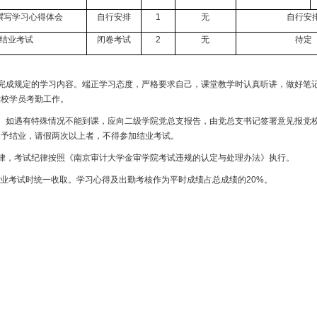
撰写学习心得体会
自行安排
1
无
自行安
结业考试
闭卷考试
2
无
待定
完成规定的学习内容。端正学习态度，严格要求自己，课堂教学时认真听讲，做好笔
党校学员考勤工作。
。如遇有特殊情况不能到课，应向二级学院党总支报告，由党总支书记签署意见报党
不予结业，请假两次以上者，不得参加结业考试。
律，考试纪律按照《南京审计大学金审学院考试违规的认定与处理办法》执行。
业考试时统一收取。学习心得及出勤考核作为平时成绩占总成绩的
20%
。