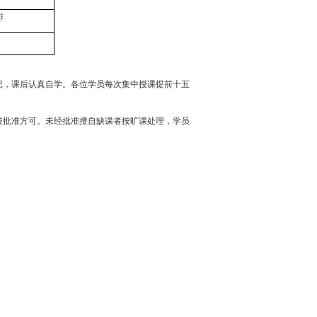
排
记，课后认真自学。各位学员每次集中授课提前十五
校批准方可。未经批准擅自缺课者按旷课处理，学员