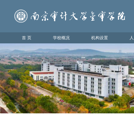
首 页
学校概况
机构设置
人
首 页
学校概况
机构设置
人才
学校简介
教育教
理事会领导
学生管
学校领导
办学理念
校园地图
金审美景
金审标识