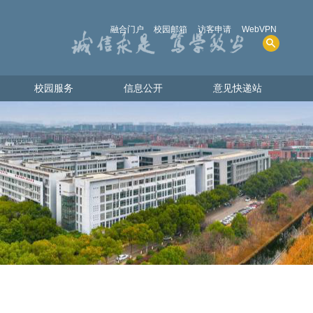
融合门户
校园邮箱
访客申请
WebVPN
校园服务
信息公开
意见快递站
校园服务
信息公开
意见快递站
人才招聘
学院概况
图书资源
招生考试
电话查询
财务、资产及收费
共享物资
人事师资
教学质量
学生管理服务
学位、学科
实验室安全
其他事项