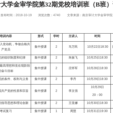
大学金审学院第32期党校培训班（B班
发布时间：2018-10-19
浏览次数：
4740
文章来源：南京审计大学金审学院
培训内容
形式
学时
主讲人
时间
入党动机，争做合格共
集中授课
2
马万民
10
月
22
日
18:30
产党员
党的组织制度和纪律
集中授课
2
朱振飞
10
月
25
日
18:30
最高理想和党在现阶段
集中授课
2
庄怀军
10
月
28
日
18:30
的奋斗目标
员的条件、权利与义务
集中授课
2
李丹
10
月
29
日
18:30
10
月
29
日
国共产党的性质和宗旨
集中授课
2
李文强
20
：
00
的指导思想和理论创新
集中授课
2
王亚娜
10
月
30
日
18:30
考试复习
集中授课
1
周慧
10
月
31
日
19
:30