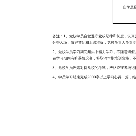
自学及
备注：
1
、党校学员自觉遵守党校纪律和制度，认真
分钟入场，做好签到和上课准备，党校负责人负责
2
、党校学员学习期间须集中精力学习，不随意请假
在学习期间有旷课情况者，将取消本期培训资格，
3
、党校学员严肃对待党校的考试，严格遵守考场纪
4
、学员学习结束完成
2000
字以上学习心得一篇，结