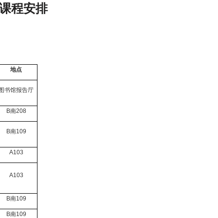
）课程安排
地点
图书馆报告厅
B
南
208
B
南
109
A103
A103
B
南
109
B
南
109