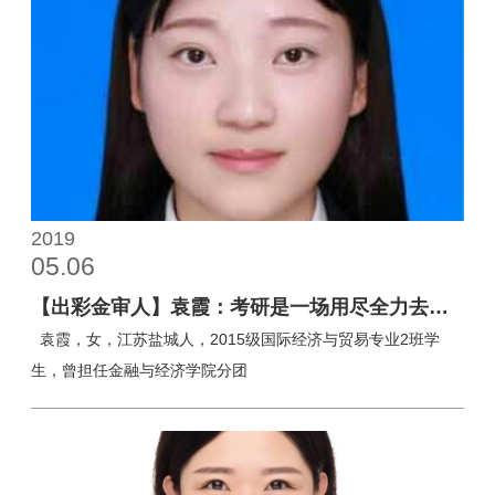
信息公开
意见快递站
融合门户
校园邮箱
访客申请
WebVPN
2019
05.06
【出彩金审人】袁霞：考研是一场用尽全力去拼
搏的梦
袁霞，女，江苏盐城人，2015级国际经济与贸易专业2班学
生，曾担任金融与经济学院分团