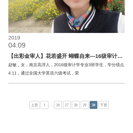
2019
04.09
【出彩金审人】花若盛开 蝴蝶自来—16级审计3
班赵敏专访
赵敏，女，南京高淳人，2016级审计学专业3班学生，学分绩点
4.11，通过全国大学英语六级考试，荣
. . .
上页
1
26
27
28
29
30
下页