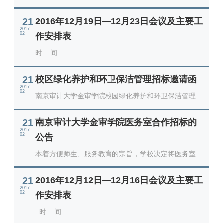
标文件的规定，南京审计大学金审学院的空气源热泵热
水
21
2016年12月19日—12月23日会议及主要工
2017-
02
作安排表
时 间
21
校区绿化养护和环卫保洁管理招标邀请函
2017-
02
南京审计大学金审学院校园绿化养护和环卫保洁管理现
面向社会公开招标，热忱欢迎符合条件的园林企业参与
投
21
南京审计大学金审学院医务室合作招标的
2017-
02
公告
本着方便师生、服务教育的宗旨，学校决定将医务室面
向社会公开招标合作伙伴。本次招标遵循“公开、公
平、
21
2016年12月12日—12月16日会议及主要工
2017-
02
作安排表
时 间