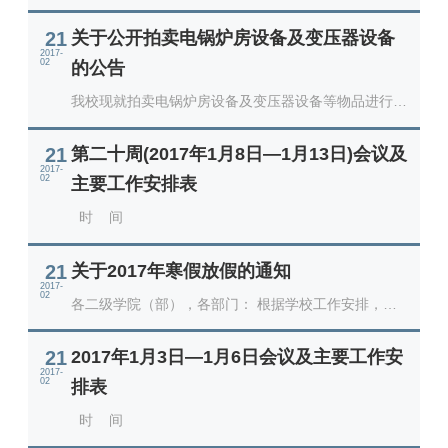
信息公开
21
关于公开拍卖电锅炉房设备及变压器设备
意见快递站
2017-
02
的公告
我校现就拍卖电锅炉房设备及变压器设备等物品进行公
融合门户
校园邮箱
访客申请
WebVPN
开集中处理，欢迎符合资格条件的回收处理企业或厂商
前
21
第二十周(2017年1月8日—1月13日)会议及
2017-
02
主要工作安排表
时 间
21
关于2017年寒假放假的通知
2017-
02
各二级学院（部），各部门： 根据学校工作安排，经
研究，现将2017年寒假放假时间及有关工作安排通知
21
2017年1月3日—1月6日会议及主要工作安
2017-
02
排表
时 间