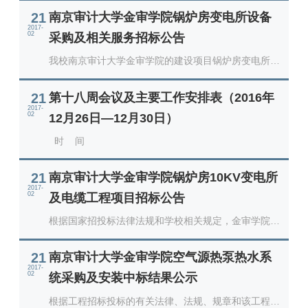
21
南京审计大学金审学院锅炉房变电所设备
2017-
02
采购及相关服务招标公告
我校南京审计大学金审学院的建设项目锅炉房变电所设
备采购及相关服务，进行国内公开招标，现就有关事宜
公
21
第十八周会议及主要工作安排表（2016年
2017-
02
12月26日—12月30日）
时 间
21
南京审计大学金审学院锅炉房10KV变电所
2017-
02
及电缆工程项目招标公告
根据国家招投标法律法规和学校相关规定，金审学院对
锅炉房10KV变电所及电缆工程项目进行公开招标，欢
21
南京审计大学金审学院空气源热泵热水系
2017-
02
统采购及安装中标结果公示
根据工程招标投标的有关法律、法规、规章和该工程招