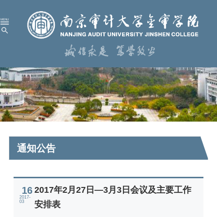
首 页
学校概况
机构设置
人才培养
科学研究
通知公告
招生就业
党建工作
16
2017年2月27日—3月3日会议及主要工作
2017-
校园服务
03
安排表